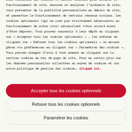
respect de votre consentement avec nos
fonctionnement du site, mesurer et analyser l’audience du site,
partenaires commerciaux qui sont ainsi
vous présenter de la publicité personnalisée en dehors du site,
susceptibles de vous adresser des
et permettre le fonctionnement de certains réseaux sociaux. Les
cookies optionnels (qui ne sont pas strictement nécessaires au
informations sur leurs produits et services.
fonctionnement de notre site) nécessitent votre accord avant
Avec nos conseils, nos prestataires
d’être déposés. Vous pouvez consentir à leur dépôt en cliquant
sur « Accepter tous les cookies optionnels » , les refuser en
spécialisés dans le recouvrement, pour nous
cliquant sur « Refuser tous les cookies optionnels » ou encore
permettre d’assurer notamment le recouvrement
gérer vos préférences en cliquant sur « Paramétrer des cookies ».
de nos créances, la gestion des litiges,
Vous pouvez changer d’avis à tout moment en cliquant sur la
prévention des impayés et contentieux
section cookies en bas de page du site. Pour en savoir plus sur
les données personnelles collectées au moyen de cookies et sur
Nous sommes également conduits à partager des
notre politique de gestion des cookies,
cliquez ici
.
données vous concernant avec nos conseils
externes en cas de litige (cabinet
d’avocats), avec des tiers, comme des
sociétés de recouvrement de créance.
Accepter tous les cookies optionnels
Avec les réseaux sociaux
Refuser tous les cookies optionnels
Lorsque vous utilisez les boutons sociaux,
des données relatives à votre identification
Paramétrer les cookies
sont automatiquement communiquées à ces
réseaux sociaux. Vous avez également la
possibilité de partager sur les réseaux