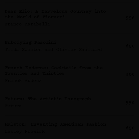
Dear Elio: A Marvelous Journey into
the World of Fiorucci
55€
Franco Marabelli
Embodying Pasolini
65€
Tilda Swinton and Olivier Saillard
French Moderne: Cocktails from the
Twenties and Thirties
30€
Franck Audoux
Futura: The Artist’s Monograph
55€
Futura
Halston: Inventing American Fashion
65€
Lesley Frowick