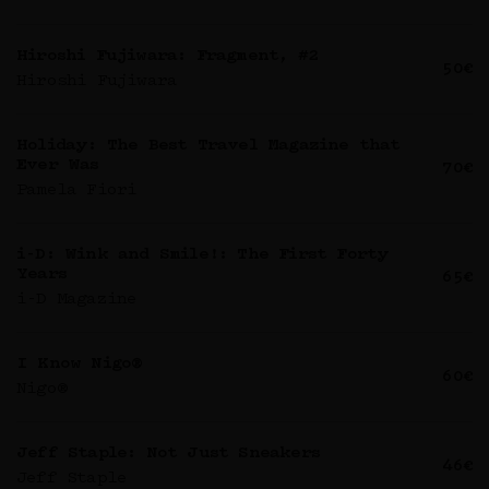
Hiroshi Fujiwara: Fragment, #2
50€
Hiroshi Fujiwara
Holiday: The Best Travel Magazine that
Ever Was
70€
Pamela Fiori
i-D: Wink and Smile!: The First Forty
Years
65€
i-D Magazine
I Know Nigo®
60€
Nigo®
Jeff Staple: Not Just Sneakers
46€
Jeff Staple