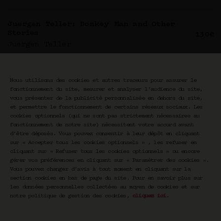
Juergen Teller: Donkey Man and Other
Stories
130€
Juergen Teller
Karl: Une Histoire de la Mode
13€
Nous utilisons des cookies et autres traceurs pour assurer le
Marie Ottavi
fonctionnement du site, mesurer et analyser l’audience du site,
vous présenter de la publicité personnalisée en dehors du site,
et permettre le fonctionnement de certains réseaux sociaux. Les
Kaws
cookies optionnels (qui ne sont pas strictement nécessaires au
39€
Monica Ramirez-Montagut
fonctionnement de notre site) nécessitent votre accord avant
d’être déposés. Vous pouvez consentir à leur dépôt en cliquant
sur « Accepter tous les cookies optionnels » , les refuser en
cliquant sur « Refuser tous les cookies optionnels » ou encore
Kim Gordon: No Icon
39€
gérer vos préférences en cliquant sur « Paramétrer des cookies ».
Kim Gordon
Vous pouvez changer d’avis à tout moment en cliquant sur la
section cookies en bas de page du site. Pour en savoir plus sur
les données personnelles collectées au moyen de cookies et sur
Lagerfeld: The Chanel Shows
notre politique de gestion des cookies,
cliquez ici
.
65€
Simon Procter