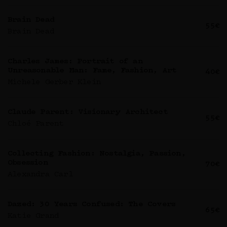
Brain Dead
55€
Brain Dead
Charles James: Portrait of an
Unreasonable Man: Fame, Fashion, Art
40€
Michele Gerber Klein
Claude Parent: Visionary Architect
55€
Chloé Parent
Collecting Fashion: Nostalgia, Passion,
Obsession
70€
Alexandra Carl
Dazed: 30 Years Confused: The Covers
65€
Katie Grand