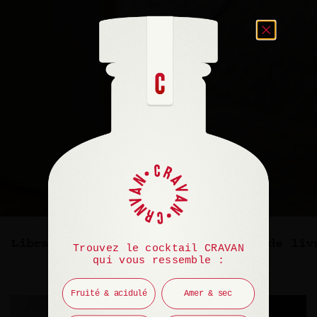
Librairie Rizzoli NY
Sélection de liv
Trouvez le cocktail CRAVAN
qui vous ressemble :
Fruité & acidulé
Amer & sec