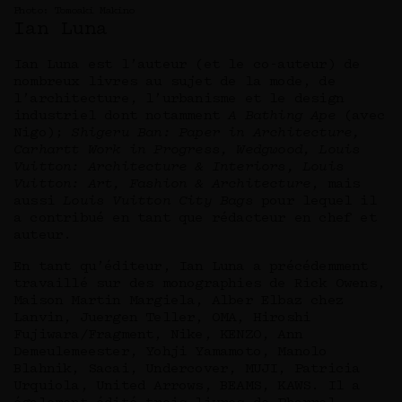
Photo: Tomoaki Makino
Ian Luna
Ian Luna est l’auteur (et le co-auteur) de
nombreux livres au sujet de la mode, de
l’architecture, l’urbanisme et le design
industriel dont notamment
A Bathing Ape
(avec
Nigo);
Shigeru Ban: Paper in Architecture,
Carhartt Work in Progress, Wedgwood, Louis
Vuitton: Architecture & Interiors, Louis
Vuitton: Art, Fashion & Architecture
, mais
aussi
Louis Vuitton City Bags
pour lequel il
a contribué en tant que rédacteur en chef et
auteur.
En tant qu’éditeur, Ian Luna a précédemment
travaillé sur des monographies de Rick Owens,
Maison Martin Margiela, Alber Elbaz chez
Lanvin, Juergen Teller, OMA, Hiroshi
Fujiwara/Fragment, Nike, KENZO, Ann
Demeulemeester, Yohji Yamamoto, Manolo
Blahnik, Sacai, Undercover, MUJI, Patricia
Urquiola, United Arrows, BEAMS, KAWS. Il a