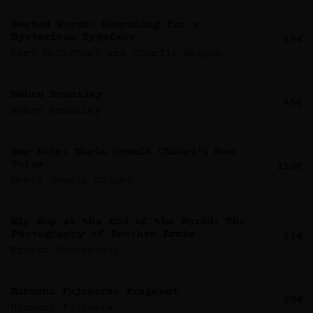
Heated Words: Searching for a
Mysterious Typeface
59€
Rory McCartney and Charlie Morgan
Hebru Brantley
45€
Hebru Brantley
Her Dior: Maria Grazia Chiuri’s New
Voice
110€
Maria Grazia Chiuri
Hip Hop at the End of the World: The
Photography of Brother Ernie
35€
Ernest Paniccioli
Hiroshi Fujiwara: Fragment
50€
Hiroshi Fujiwara