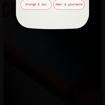
Orangé & sec
Amer & gourmand