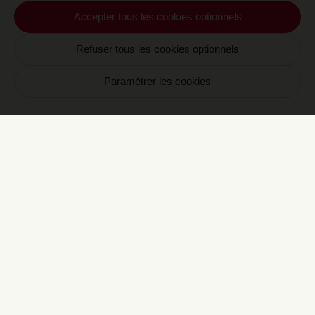
Accepter tous les cookies optionnels
Live Small/Live Modern: The Best of
Beams at Home
38€
Refuser tous les cookies optionnels
Beams
Paramétrer les cookies
Louis Vuitton City Bags: A Natural
History
90€
Jean-Claude Kaufmann, Ian Luna,
Florence Müller, Mariko Nishitani and
Colombe Pringle
Louis Vuitton: A Passion for Creation
115€
Valerie Steele
Maison Martin Margiela
90€
Maison Martin Margiela
Marianne Faithfull: A Life on Record
55€