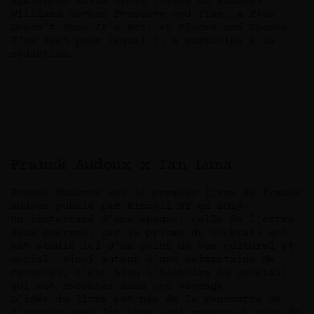
également édité trois livres de Pharrel
Williams
Carbon Pressure and Time, A Fish
Doesn’t Know It’s Wet
, et
Places and Spaces
I’ve Seen
pour lequel il a participé à la
rédaction.
Franck Audoux x Ian Luna
French Moderne
est le premier livre de Franck
Audoux publié par Rizzoli NY en 2019.
Un instantané d’une époque, celle de l’entre-
deux-guerres, par le prisme du cocktail qui
est étudié ici d’un point de vue culturel et
social. Ainsi autour d’une soixantaine de
recettes, c’est bien l’histoire du cocktail
qui est racontée dans cet ouvrage.
L’idée du livre est née de la rencontre de
l’auteur avec Ian Luna, qui remonte à plus de