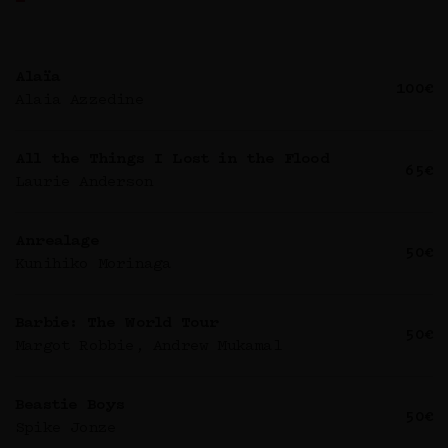
Alaïa
100€
Alaia Azzedine
All the Things I Lost in the Flood
65€
Laurie Anderson
Anrealage
50€
Kunihiko Morinaga
Barbie: The World Tour
50€
Margot Robbie, Andrew Mukamal
Beastie Boys
50€
Spike Jonze