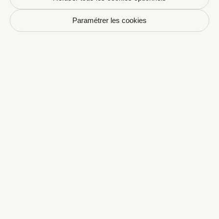
Événement
25/03/2026 - 26/03/2026
Paramétrer les cookies
Nuit Double par Esther Teillard –
Carole Boinet et Nicolas Maury
Pour cette nouvelle Nuit Double, Esther Teillard
accueille Carole Boinet, écrivaine,
journaliste,...