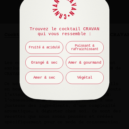
Trouvez le cocktail CRAVAN
qui vous ressemble :
Cocktails en bouteille
Univers CRAVA
Puissant &
Fruité & acidulé
rafraichissant
Orangé & sec
Amer & gourmand
Les cocktails que nous vous proposons sont
exclusifs et inédits. Ils sont tout L’ADN de
CRAVAN mis en bouteille.
Amer & sec
Végétal
Ce nouveau rituel de dégustation, cocktails
en bouteille, vous permet de retrouver toute
l’attention aux détails propre à
CRAVAN
:
l’obsession d’un équilibre parfait, d’une
justesse des ingrédients, d’une complexité
aromatique… à déguster chez soi. Ce sont des
recettes que nous avons pensées et créées
spécifiquement pour ce mode de consommation.