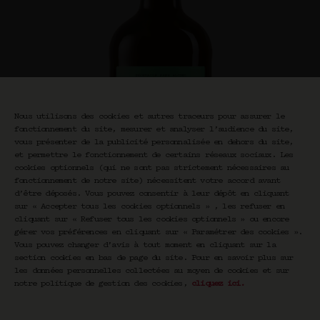
Nous utilisons des cookies et autres traceurs pour assurer le
fonctionnement du site, mesurer et analyser l’audience du site,
vous présenter de la publicité personnalisée en dehors du site,
et permettre le fonctionnement de certains réseaux sociaux. Les
cookies optionnels (qui ne sont pas strictement nécessaires au
fonctionnement de notre site) nécessitent votre accord avant
d’être déposés. Vous pouvez consentir à leur dépôt en cliquant
sur « Accepter tous les cookies optionnels » , les refuser en
cliquant sur « Refuser tous les cookies optionnels » ou encore
gérer vos préférences en cliquant sur « Paramétrer des cookies ».
Vous pouvez changer d’avis à tout moment en cliquant sur la
section cookies en bas de page du site. Pour en savoir plus sur
les données personnelles collectées au moyen de cookies et sur
notre politique de gestion des cookies,
cliquez ici
.
Tuileries
€
17,00