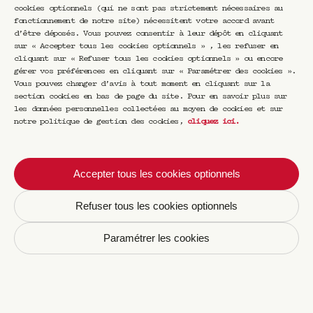
cookies optionnels (qui ne sont pas strictement nécessaires au
fonctionnement de notre site) nécessitent votre accord avant
d’être déposés. Vous pouvez consentir à leur dépôt en cliquant
sur « Accepter tous les cookies optionnels » , les refuser en
cliquant sur « Refuser tous les cookies optionnels » ou encore
gérer vos préférences en cliquant sur « Paramétrer des cookies ».
Tuileries
Vous pouvez changer d’avis à tout moment en cliquant sur la
section cookies en bas de page du site. Pour en savoir plus sur
Les Sans Alcool
les données personnelles collectées au moyen de cookies et sur
notre politique de gestion des cookies,
cliquez ici
.
€
17,00
Acheter
Accepter tous les cookies optionnels
Infusion de plantes: mélisse et orties
Refuser tous les cookies optionnels
0% vol.
Paramétrer les cookies
Tuileries est un cocktail végétal dans lequel
la mélisse et l’ortie rappellent des notes de
thé vert. Il révèle une gourmandise herbacée.
Sans arômes, sans colorants, sans