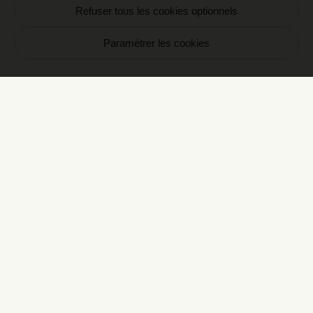
Gin, dry vermouth, palo cortado
Refuser tous les cookies optionnels
Paramétrer les cookies
Daiquiri
15€
Rhum blanc, citron vert, sucre
Tommy’s margarita
15€
Tequila, citron vert, sirop d’agave
Paloma
15€
Tequila, pamplemousse, tonic
Espresso martini
15€
Vodka, café cold brew
Old Fashioned
15€
Bourbon, sucre, bitter