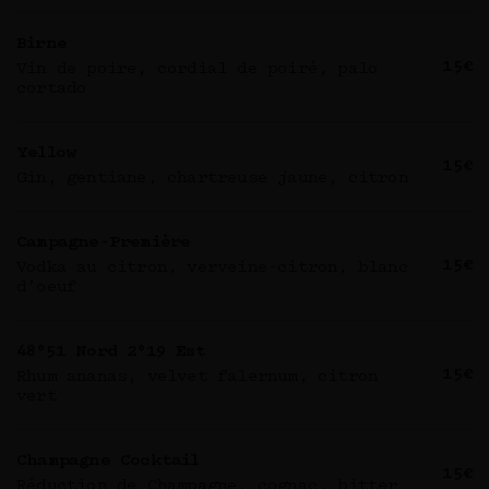
Birne
15€
Vin de poire, cordial de poiré, palo
cortado
Yellow
15€
Gin, gentiane, chartreuse jaune, citron
Campagne-Première
15€
Vodka au citron, verveine-citron, blanc
d’oeuf
48°51 Nord 2°19 Est
15€
Rhum ananas, velvet falernum, citron
vert
Champagne Cocktail
15€
Réduction de Champagne, cognac, bitter