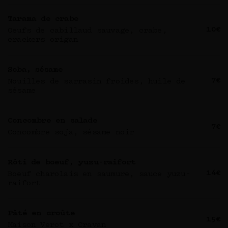
Tarama de crabe
10€
Oeufs de cabillaud sauvage, crabe,
crackers origan
Soba, sésame
7€
Nouilles de sarrasin froides, huile de
sésame
Concombre en salade
7€
Concombre soja, sésame noir
Rôti de boeuf, yuzu-raifort
14€
Boeuf charolais en saumure, sauce yuzu-
raifort
Pâté en croûte
15€
Maison Verot x Cravan