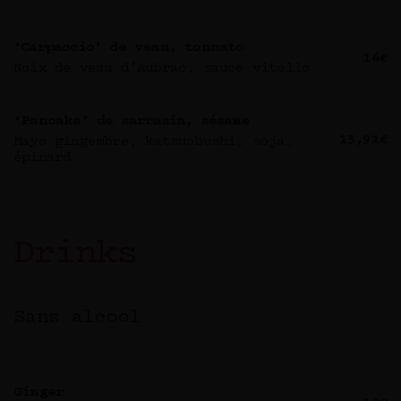
‘Carpaccio’ de veau, tonnato
14€
Noix de veau d’Aubrac, sauce vitello
‘Pancake’ de sarrasin, sésame
13,91€
Mayo gingembre, katsuobushi, soja,
épinard
Drinks
Sans alcool
Ginger