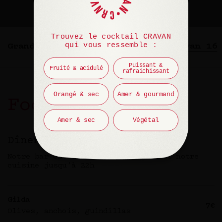
Trouvez le cocktail CRAVAN
qui vous ressemble :
Grand Bar et Bar 1
Bar 3
Cravan 16
Puissant &
Fruité & acidulé
rafraichissant
Orangé & sec
Amer & gourmand
Food
Amer & sec
Végétal
Dîner
Notre bar est ouvert de 18h à 23h et notre
cuisine jusqu’à 22h
Gilda
7€
Olives, anchois, guindillas