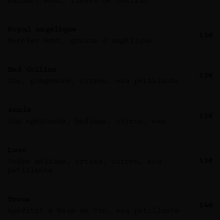
Ruinart Brut, fleurs de basilic
Royal angélique
15€
Mercier Brut, graine d’angélique
Mad Collins
13€
Gin, gingembre, citron, eau pétillante
Annie
13€
Gin agastache, badiane, citron, eau
Luco
13€
Vodka mélisse, orties, citron, eau
pétillante
Troca
14€
Apéritif à base de vin, eau pétillante