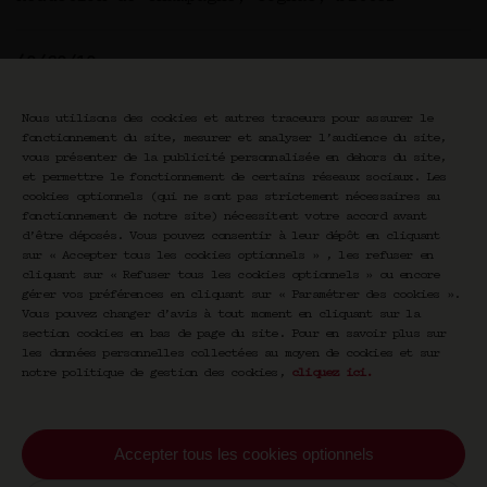
40/20/10
14€
Apéritif de Normandie, dry vermouth,
cordial de cidre
Nous utilisons des cookies et autres traceurs pour assurer le
fonctionnement du site, mesurer et analyser l’audience du site,
vous présenter de la publicité personnalisée en dehors du site,
MM
et permettre le fonctionnement de certains réseaux sociaux. Les
14€
Amaretto blanc, vodka amande
cookies optionnels (qui ne sont pas strictement nécessaires au
fonctionnement de notre site) nécessitent votre accord avant
d’être déposés. Vous pouvez consentir à leur dépôt en cliquant
sur « Accepter tous les cookies optionnels » , les refuser en
cliquant sur « Refuser tous les cookies optionnels » ou encore
Cocktails Classiques
gérer vos préférences en cliquant sur « Paramétrer des cookies ».
Vous pouvez changer d’avis à tout moment en cliquant sur la
section cookies en bas de page du site. Pour en savoir plus sur
les données personnelles collectées au moyen de cookies et sur
notre politique de gestion des cookies,
cliquez ici
.
French 75
15€
Gin, citron, absinthe, Champagne
Accepter tous les cookies optionnels
Xérès martini
15€