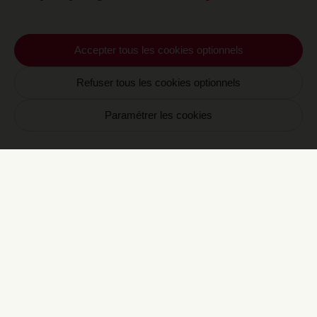
Accepter tous les cookies optionnels
Refuser tous les cookies optionnels
Paramétrer les cookies
E
CRAVAN 6
165, boulevard Saint-Germain
75006 Paris
+33 1 87 58 08 60
Horaires
#CravanParis
E
CRAVAN 16