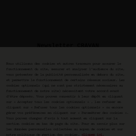
Newsletter CRAVAN
Votre email
Nous utilisons des cookies et autres traceurs pour assurer le
S'inscrire
fonctionnement du site, mesurer et analyser l’audience du site,
vous présenter de la publicité personnalisée en dehors du site,
et permettre le fonctionnement de certains réseaux sociaux. Les
cookies optionnels (qui ne sont pas strictement nécessaires au
En vous inscrivant vous acceptez de recevoir nos
fonctionnement de notre site) nécessitent votre accord avant
communications par email. Vous pourrez vous
d’être déposés. Vous pouvez consentir à leur dépôt en cliquant
désinscrire à tout moment.
sur « Accepter tous les cookies optionnels » , les refuser en
cliquant sur « Refuser tous les cookies optionnels » ou encore
gérer vos préférences en cliquant sur « Paramétrer des cookies ».
Vous pouvez changer d’avis à tout moment en cliquant sur la
section cookies en bas de page du site. Pour en savoir plus sur
les données personnelles collectées au moyen de cookies et sur
notre politique de gestion des cookies,
cliquez ici
.