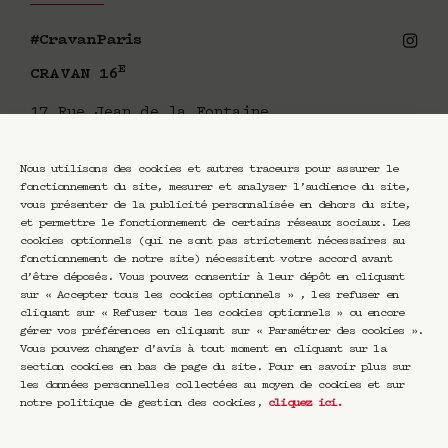
#CravanParis
E
CRAVAN 16
17 Rue Jean de la Fontaine
75016 Paris
+33 1 46 51 85 42
Nous utilisons des cookies et autres traceurs pour assurer le
fonctionnement du site, mesurer et analyser l’audience du site,
Horaires
vous présenter de la publicité personnalisée en dehors du site,
et permettre le fonctionnement de certains réseaux sociaux. Les
cookies optionnels (qui ne sont pas strictement nécessaires au
fonctionnement de notre site) nécessitent votre accord avant
d’être déposés. Vous pouvez consentir à leur dépôt en cliquant
À propos
sur « Accepter tous les cookies optionnels » , les refuser en
cliquant sur « Refuser tous les cookies optionnels » ou encore
gérer vos préférences en cliquant sur « Paramétrer des cookies ».
Vous pouvez changer d’avis à tout moment en cliquant sur la
Légal
section cookies en bas de page du site. Pour en savoir plus sur
les données personnelles collectées au moyen de cookies et sur
notre politique de gestion des cookies,
cliquez ici
.