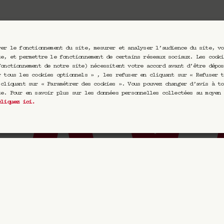
rer le fonctionnement du site, mesurer et analyser l’audience du site, vo
te, et permettre le fonctionnement de certains réseaux sociaux. Les cooki
fonctionnement de notre site) nécessitent votre accord avant d’être dépos
r tous les cookies optionnels » , les refuser en cliquant sur « Refuser t
 cliquant sur « Paramétrer des cookies ». Vous pouvez changer d’avis à to
te. Pour en savoir plus sur les données personnelles collectées au moyen 
cliquez ici
.