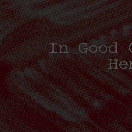
In Good 
He