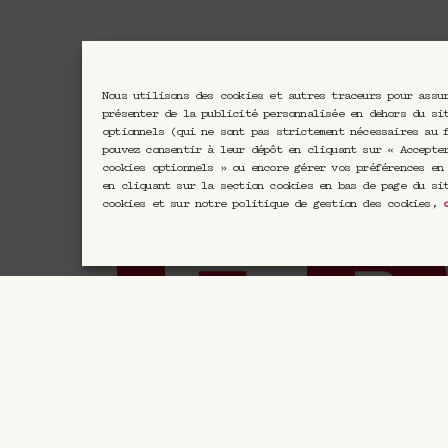
Nous utilisons des cookies et autres traceurs pour assu
présenter de la publicité personnalisée en dehors du si
optionnels (qui ne sont pas strictement nécessaires au 
pouvez consentir à leur dépôt en cliquant sur « Accepte
cookies optionnels » ou encore gérer vos préférences en
en cliquant sur la section cookies en bas de page du si
cookies et sur notre politique de gestion des cookies,