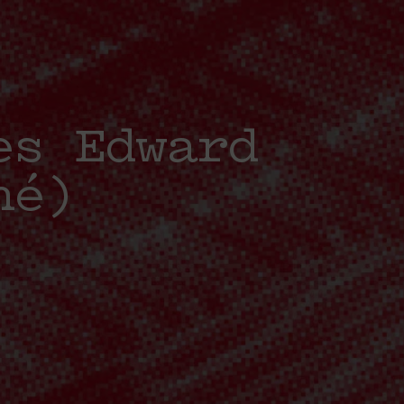
es Edward
né)