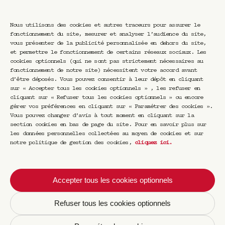
Nous utilisons des cookies et autres traceurs pour assurer le
fonctionnement du site, mesurer et analyser l’audience du site,
vous présenter de la publicité personnalisée en dehors du site,
et permettre le fonctionnement de certains réseaux sociaux. Les
cookies optionnels (qui ne sont pas strictement nécessaires au
fonctionnement de notre site) nécessitent votre accord avant
d’être déposés. Vous pouvez consentir à leur dépôt en cliquant
sur « Accepter tous les cookies optionnels » , les refuser en
cliquant sur « Refuser tous les cookies optionnels » ou encore
gérer vos préférences en cliquant sur « Paramétrer des cookies ».
Vous pouvez changer d’avis à tout moment en cliquant sur la
section cookies en bas de page du site. Pour en savoir plus sur
les données personnelles collectées au moyen de cookies et sur
notre politique de gestion des cookies,
cliquez ici
.
Newsletter CRAVAN
Accepter tous les cookies optionnels
Refuser tous les cookies optionnels
Votre email
S'inscrire