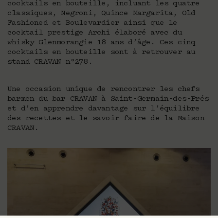
cocktails en bouteille, incluant les quatre
classiques, Negroni, Quince Margarita, Old
Fashioned et Boulevardier ainsi que le
cocktail prestige Archi élaboré avec du
whisky Glenmorangie 18 ans d’âge. Ces cinq
cocktails en bouteille sont à retrouver au
stand CRAVAN n°278.
Une occasion unique de rencontrer les chefs
barmen du bar CRAVAN à Saint-Germain-des-Prés
et d’en apprendre davantage sur l’équilibre
des recettes et le savoir-faire de la Maison
CRAVAN.