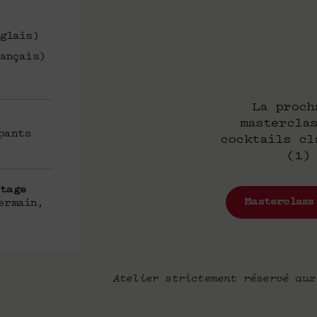
glais)
ançais)
La proch
mastercla
pants
cocktails cl
(1)
tage
Masterclass
ermain,
Atelier strictement réservé aux