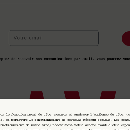
Votre email
eptez de recevoir nos communications par email. Vous pourrez vou
rer le fonctionnement du site, mesurer et analyser l’audience du site, vo
te, et permettre le fonctionnement de certains réseaux sociaux. Les cooki
fonctionnement de notre site) nécessitent votre accord avant d’être dépos