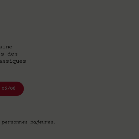
aine
ss des
assiques
 06/06
 personnes majeures.