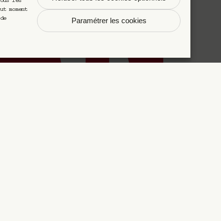
ous les
ut moment
de
Paramétrer les cookies
Légal
 bouteille
Données personnelles et
cookies
cocktails
Paramètres des cookies
-Germain-
Conditions Générales
d’Utilisation
zzoli NY