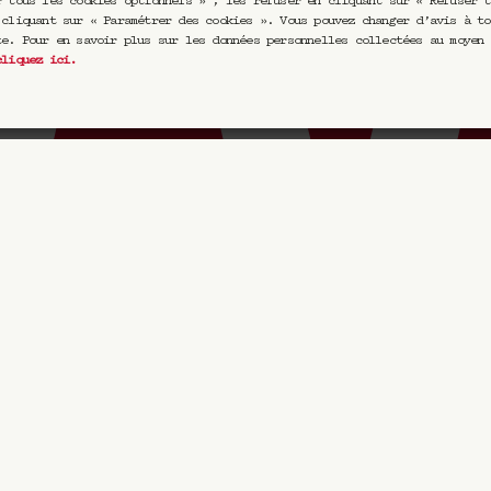
r tous les cookies optionnels » , les refuser en cliquant sur « Refuser t
 cliquant sur « Paramétrer des cookies ». Vous pouvez changer d’avis à to
te. Pour en savoir plus sur les données personnelles collectées au moyen 
cliquez ici
.
À propos
E
CRAVAN 16
Cocktails en
17 Rue Jean de la Fontaine
Masterclass 
75016 Paris
Maison Saint
+33 1 46 51 85 42
des-Prés
Horaires
Librairie Ri