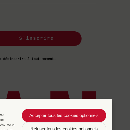
S'inscrire
s désinscrire à tout moment.
Accepter tous les cookies optionnels
us
es
és. Vous
Refuser tous les cookies optionnels