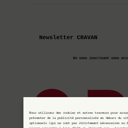
Newsletter CRAVAN
En vous inscrivant vous acc
Nous utilisons des cookies et autres traceurs pour assu
présenter de la publicité personnalisée en dehors du si
optionnels (qui ne sont pas strictement nécessaires au 