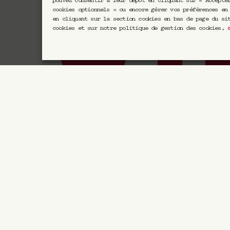
pouvez consentir à leur dépôt en cliquant sur « Accepte
cookies optionnels » ou encore gérer vos préférences en
en cliquant sur la section cookies en bas de page du si
cookies et sur notre politique de gestion des cookies,
E
CRAVAN 6
165, boulevard Saint-Germain
75006 Paris
+33 1 87 58 08 60
Horaires