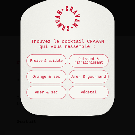
Trouvez le cocktail CRAVAN
qui vous ressemble :
Puissant &
Fruité & acidulé
rafraichissant
ÉVÉNEMENT
17 décembre 2024
Orangé & sec
Amer & gourmand
de 22h à 0h
Amer & sec
Végétal
Invité(e)
Lolita Pille et Simon Johannin
Gratuit