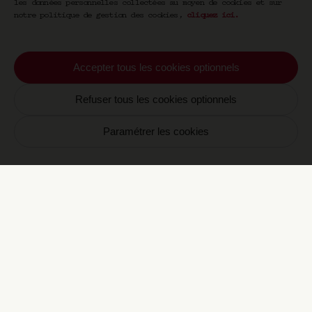
les données personnelles collectées au moyen de cookies et sur
Votre email
notre politique de gestion des cookies,
cliquez ici
.
S'inscrire
Accepter tous les cookies optionnels
En vous inscrivant vous acceptez de recevoir nos
communications par email. Vous pourrez vous
désinscrire à tout moment.
Refuser tous les cookies optionnels
Paramétrer les cookies