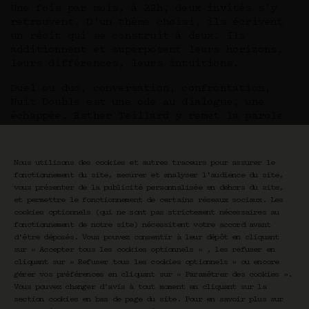
Une fois par mois, à 22h, deux invités s’y
retrouvent. D’un thème choisi, ils écrivent
un récit qui se construit à deux. Ils
additionnent et superposent leurs horizons,
leurs différences, leurs intuitions.
Duel ou duo, conversation, confrontation,
Nuit Double est une ode au dialogue, une
échappée. Esther Teillard y remet la parole
au centre, libre, brute, vivante. Elle
décloisonne les arts, entremêle les pensées,
dans une nuit réinventée.
Nous utilisons des cookies et autres traceurs pour assurer le
fonctionnement du site, mesurer et analyser l’audience du site,
vous présenter de la publicité personnalisée en dehors du site,
et permettre le fonctionnement de certains réseaux sociaux. Les
cookies optionnels (qui ne sont pas strictement nécessaires au
fonctionnement de notre site) nécessitent votre accord avant
d’être déposés. Vous pouvez consentir à leur dépôt en cliquant
sur « Accepter tous les cookies optionnels » , les refuser en
cliquant sur « Refuser tous les cookies optionnels » ou encore
gérer vos préférences en cliquant sur « Paramétrer des cookies ».
Newsletter CRAVAN
Vous pouvez changer d’avis à tout moment en cliquant sur la
section cookies en bas de page du site. Pour en savoir plus sur