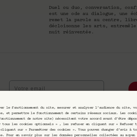
Duel ou duo, conversation, conf
est une ode au dialogue, une éc
remet la parole au centre, libr
décloisonne les arts, entremêle
nuit réinventée.
Votre email
rer le fonctionnement du site, mesurer et analyser l’audience du site, vo
eptez de recevoir nos communications par email. Vous pourrez vou
te, et permettre le fonctionnement de certains réseaux sociaux. Les cooki
fonctionnement de notre site) nécessitent votre accord avant d’être dépos
r tous les cookies optionnels » , les refuser en cliquant sur « Refuser t
 cliquant sur « Paramétrer des cookies ». Vous pouvez changer d’avis à to
te. Pour en savoir plus sur les données personnelles collectées au moyen 