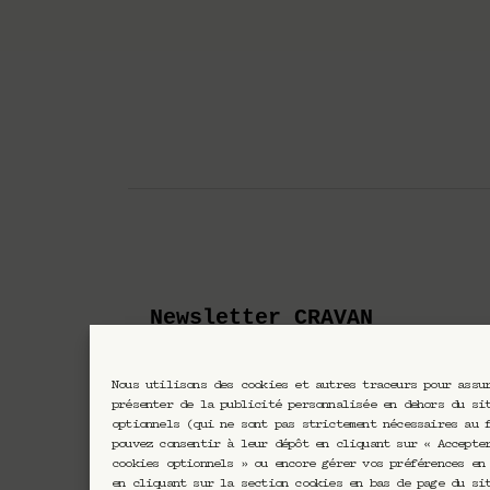
Newsletter CRAVAN
Nous utilisons des cookies et autres traceurs pour assu
En vous inscrivant vous acc
présenter de la publicité personnalisée en dehors du si
optionnels (qui ne sont pas strictement nécessaires au 
pouvez consentir à leur dépôt en cliquant sur « Accepte
cookies optionnels » ou encore gérer vos préférences en
en cliquant sur la section cookies en bas de page du si