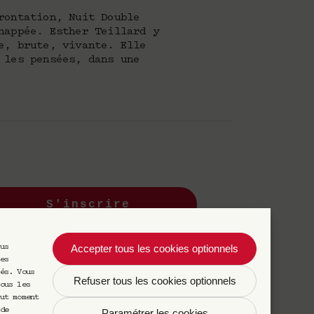
rontation, Nuit Double
happée. Esther Teillard y
e, brute, vivante. Elle
 les pensées, dans une
S'inscrire
Accepter tous les cookies optionnels
us
s désinscrire à tout moment.
es
és. Vous
Refuser tous les cookies optionnels
ous les
ut moment
de
Paramétrer les cookies