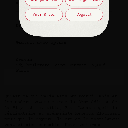
de 20h à 21h
Amer & sec
Végétal
Invité(e)
Rebecca Zlotowski
Gratuit avec option
Cravan
165 boulevard Saint-Germain, 75006
Paris
Qu’est-ce qui relie Nana Mouskouri, Khia et
les Modern Lovers ? Pour la 6ème édition de
La Playlist invisible, Paul Lucas reçoit la
réalisatrice et scénariste Rebecca Zlotowski
pour qui le soyeux, le cru et le nostalgique
vont si bien ensemble. Nous tenterons