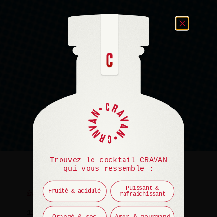
Trouvez le cocktail CRAVAN
qui vous ressemble :
Puissant &
Fruité & acidulé
rafraichissant
ÉVÉNEMENT
11 mars 2026
Orangé & sec
Amer & gourmand