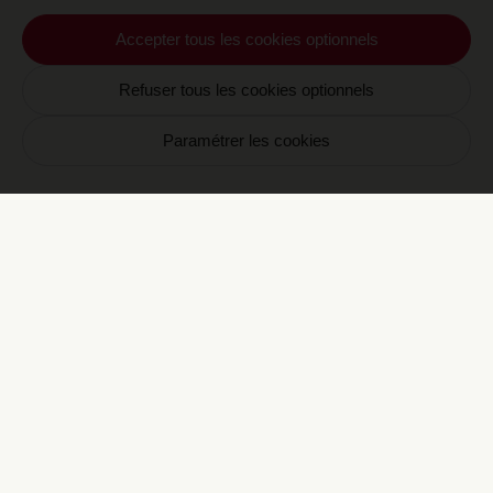
Accepter tous les cookies optionnels
Refuser tous les cookies optionnels
Newsletter CRAVAN
Paramétrer les cookies
Votre email
S'inscrire
En vous inscrivant vous acceptez de recevoir nos
communications par email. Vous pourrez vous
désinscrire à tout moment.