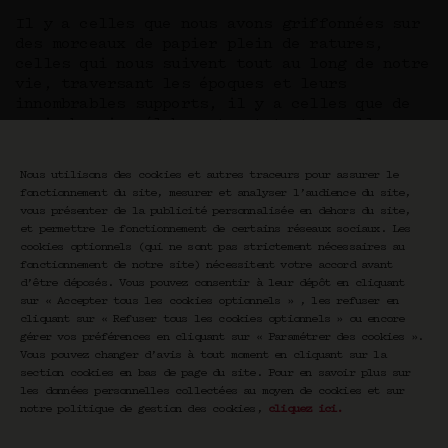
Il y a celles que nous avons griffonnées sur
des morceaux de papier plein de ratures,
celles qui nous suivent tout au long de notre
vie, traversant les époques et leurs
innombrables supports, il y a celles que de
vrais humains élaborent, et toutes celles que
des machines prennent un malin plaisir à
concocter formant un océan de propositions
Nous utilisons des cookies et autres traceurs pour assurer le
impossible à calmer.
fonctionnement du site, mesurer et analyser l’audience du site,
vous présenter de la publicité personnalisée en dehors du site,
Aujourd’hui, les playlists sont partout :
et permettre le fonctionnement de certains réseaux sociaux. Les
dans nos téléphones, sur les plateformes, à
cookies optionnels (qui ne sont pas strictement nécessaires au
la radio, dans les bars et les cafés, le
fonctionnement de notre site) nécessitent votre accord avant
métro, les taxis et même dans nos lits. Dans
d’être déposés. Vous pouvez consentir à leur dépôt en cliquant
cette surabondance, quelques questions
sur « Accepter tous les cookies optionnels » , les refuser en
demeurent : où trouver de la singularité loin
cliquant sur « Refuser tous les cookies optionnels » ou encore
gérer vos préférences en cliquant sur « Paramétrer des cookies ».
des algorithmes ? Comment créer des
Vous pouvez changer d’avis à tout moment en cliquant sur la
collisions sincères ?
section cookies en bas de page du site. Pour en savoir plus sur
les données personnelles collectées au moyen de cookies et sur
notre politique de gestion des cookies,
cliquez ici
.