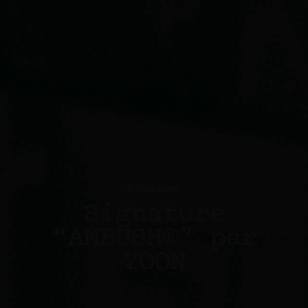
ÉVÉNEMENT
Signature
“AMBUSH®” par
YOON