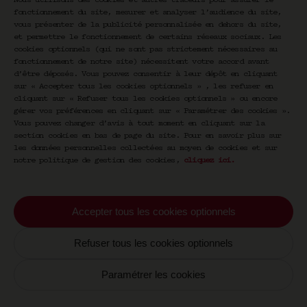
Nous utilisons des cookies et autres traceurs pour assurer le
fonctionnement du site, mesurer et analyser l’audience du site,
vous présenter de la publicité personnalisée en dehors du site,
et permettre le fonctionnement de certains réseaux sociaux. Les
cookies optionnels (qui ne sont pas strictement nécessaires au
fonctionnement de notre site) nécessitent votre accord avant
d’être déposés. Vous pouvez consentir à leur dépôt en cliquant
sur « Accepter tous les cookies optionnels » , les refuser en
cliquant sur « Refuser tous les cookies optionnels » ou encore
gérer vos préférences en cliquant sur « Paramétrer des cookies ».
Vous pouvez changer d’avis à tout moment en cliquant sur la
section cookies en bas de page du site. Pour en savoir plus sur
les données personnelles collectées au moyen de cookies et sur
notre politique de gestion des cookies,
cliquez ici
.
Newsletter CRAVAN
Accepter tous les cookies optionnels
Votre email
Refuser tous les cookies optionnels
S'inscrire
Paramétrer les cookies
En vous inscrivant vous acceptez de recevoir nos
communications par email. Vous pourrez vous