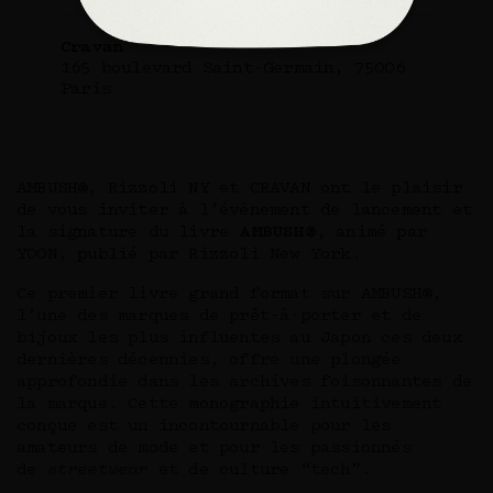
Cravan
165 boulevard Saint-Germain, 75006
Paris
AMBUSH®, Rizzoli NY et CRAVAN ont le plaisir
de vous inviter à l’événement de lancement et
la signature du livre
AMBUSH®
, animé par
YOON, publié par Rizzoli New York.
Ce premier livre grand format sur AMBUSH®,
l’une des marques de prêt-à-porter et de
bijoux les plus influentes au Japon ces deux
dernières décennies, offre une plongée
approfondie dans les archives foisonnantes de
la marque. Cette monographie intuitivement
conçue est un incontournable pour les
amateurs de mode et pour les passionnés
de
streetwear
et de culture “tech”.