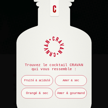
Trouvez le cocktail CRAVAN
qui vous ressemble :
ÉVÉNEMENT
Fruité & acidulé
Amer & sec
5 mars 2025
de 19h à 21h
Orangé & sec
Amer & gourmand
Gratuit