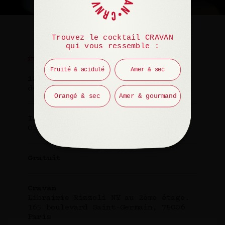
Trouvez le cocktail CRAVAN
qui vous ressemble :
ÉVÉNEMENT
Fruité & acidulé
Amer & sec
12 septembre 2024
de 19h à 21h
Orangé & sec
Amer & gourmand
Invité(e)
OGATA
Gratuit
Cravan
Librairie Rizzoli NY au 2ème étage.
165 boulevard Saint-Germain, 75006
Paris