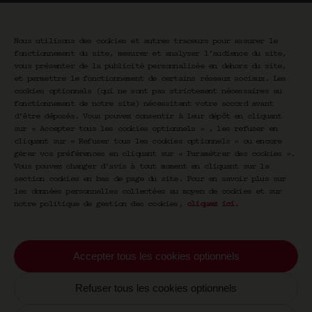
Nous utilisons des cookies et autres traceurs pour assurer le
fonctionnement du site, mesurer et analyser l’audience du site,
vous présenter de la publicité personnalisée en dehors du site,
et permettre le fonctionnement de certains réseaux sociaux. Les
cookies optionnels (qui ne sont pas strictement nécessaires au
Newsletter CRAVAN
fonctionnement de notre site) nécessitent votre accord avant
d’être déposés. Vous pouvez consentir à leur dépôt en cliquant
sur « Accepter tous les cookies optionnels » , les refuser en
Votre email
cliquant sur « Refuser tous les cookies optionnels » ou encore
S'inscrire
gérer vos préférences en cliquant sur « Paramétrer des cookies ».
Vous pouvez changer d’avis à tout moment en cliquant sur la
section cookies en bas de page du site. Pour en savoir plus sur
les données personnelles collectées au moyen de cookies et sur
En vous inscrivant vous acceptez de recevoir nos
notre politique de gestion des cookies,
cliquez ici
.
communications par email. Vous pourrez vous
désinscrire à tout moment.
Accepter tous les cookies optionnels
Refuser tous les cookies optionnels