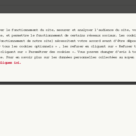
rer le fonctionnement du site, mesurer et analyser l’audience du site, vo
Votre email
te, et permettre le fonctionnement de certains réseaux sociaux. Les cooki
fonctionnement de notre site) nécessitent votre accord avant d’être dépos
r tous les cookies optionnels » , les refuser en cliquant sur « Refuser t
 cliquant sur « Paramétrer des cookies ». Vous pouvez changer d’avis à to
te. Pour en savoir plus sur les données personnelles collectées au moyen 
eptez de recevoir nos communications par email. Vous pourrez vou
cliquez ici
.