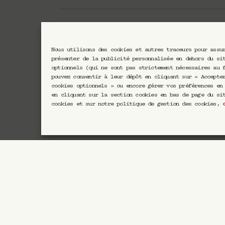
Nous utilisons des cookies et autres traceurs pour assu
présenter de la publicité personnalisée en dehors du si
Newsletter CRAVAN
optionnels (qui ne sont pas strictement nécessaires au 
pouvez consentir à leur dépôt en cliquant sur « Accepte
cookies optionnels » ou encore gérer vos préférences en
en cliquant sur la section cookies en bas de page du si
En vous inscrivant vous acc
cookies et sur notre politique de gestion des cookies,