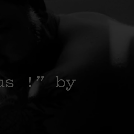
us !” by