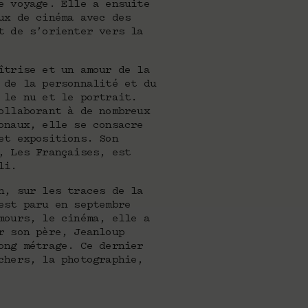
e voyage. Elle a ensuite
ux de cinéma avec des
t de s’orienter vers la
îtrise et un amour de la
 de la personnalité et du
 le nu et le portrait.
ollaborant à de nombreux
onaux, elle se consacre
et expositions. Son
, Les Françaises, est
li.
n, sur les traces de la
est paru en septembre
mours, le cinéma, elle a
r son père, Jeanloup
ong métrage. Ce dernier
chers, la photographie,