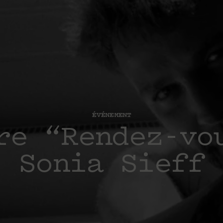
ÉVÉNEMENT
re “Rendez-vo
Sonia Sieff