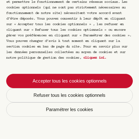
et permettre le fonctionnement de certains réseaux sociaux. Les
formes ? Que dit le livre de son auteur ? Que
cookies optionnels (qui ne sont pas strictement nécessaires au
dit l’objet de la personne qui l’a créé ? Et
fonctionnement de notre site) nécessitent votre accord avant
que disent, en retour, le créateur de son
d’être déposés. Vous pouvez consentir à leur dépôt en cliquant
objet et l’auteur de son livre ? Que disent-
sur « Accepter tous les cookies optionnels » , les refuser en
ils encore de celles ou ceux qui les
cliquant sur « Refuser tous les cookies optionnels » ou encore
collectionnent, les apprécient ? Pour le
gérer vos préférences en cliquant sur « Paramétrer des cookies ».
savoir, Luca Marchetti propose à travers
Vous pouvez changer d’avis à tout moment en cliquant sur la
Special Editions une série de rencontres pour
section cookies en bas de page du site. Pour en savoir plus sur
celles et ceux qui aiment le temps lent et
les données personnelles collectées au moyen de cookies et sur
notre politique de gestion des cookies,
cliquez ici
.
les correspondances intimes. L’objet y est au
service du sens dans une conversation d’un
autre genre, à la fois évasion, expérience,
divertissement et communion.
Accepter tous les cookies optionnels
Refuser tous les cookies optionnels
Paramétrer les cookies
Newsletter CRAVAN