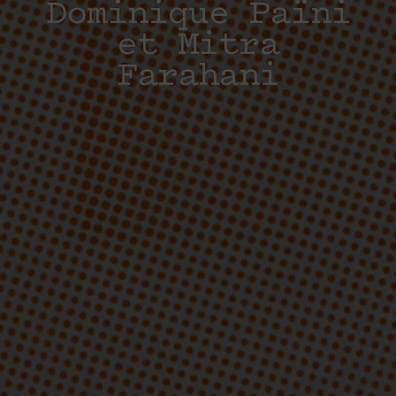
Dominique Païni
et Mitra
Farahani