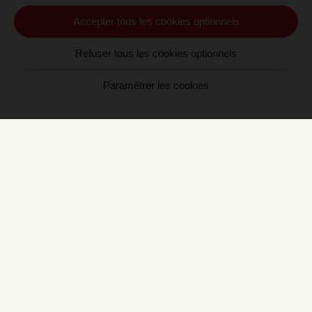
savoir, Luca Marchetti propose à travers
Special Editions une série de rencontres pour
Accepter tous les cookies optionnels
celles et ceux qui aiment le temps lent et
les correspondances intimes. L’objet y est au
Refuser tous les cookies optionnels
service du sens dans une conversation d’un
autre genre, à la fois évasion, expérience,
Paramétrer les cookies
divertissement et communion.
Newsletter CRAVAN
Votre email
S'inscrire