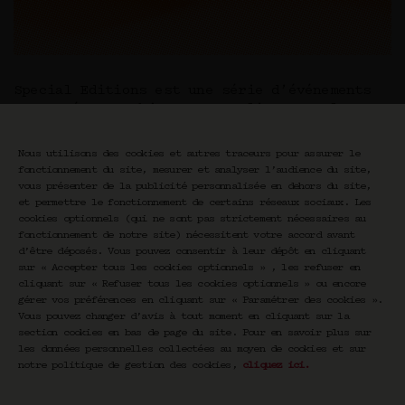
Special Editions est une série d’événements
consacrée aux objets et aux livres. A la
croisée du design et de l’édition, Special
Editions interroge le statut des œuvres et
Nous utilisons des cookies et autres traceurs pour assurer le
des objets qui occupent une place
fonctionnement du site, mesurer et analyser l’audience du site,
particulière dans la vie des créatives et
vous présenter de la publicité personnalisée en dehors du site,
créatifs, créatrices et créateurs, autrices
et permettre le fonctionnement de certains réseaux sociaux. Les
et auteurs.
cookies optionnels (qui ne sont pas strictement nécessaires au
fonctionnement de notre site) nécessitent votre accord avant
Y a-t-il une histoire derrière l’objet ? Quel
d’être déposés. Vous pouvez consentir à leur dépôt en cliquant
est le récit personnel, l’émotion, le
sur « Accepter tous les cookies optionnels » , les refuser en
sentiment derrière les mots, les lignes, les
cliquant sur « Refuser tous les cookies optionnels » ou encore
gérer vos préférences en cliquant sur « Paramétrer des cookies ».
formes ? Que dit le livre de son auteur ? Que
Vous pouvez changer d’avis à tout moment en cliquant sur la
dit l’objet de la personne qui l’a créé ? Et
section cookies en bas de page du site. Pour en savoir plus sur
que disent, en retour, le créateur de son
les données personnelles collectées au moyen de cookies et sur
objet et l’auteur de son livre ? Que disent-
notre politique de gestion des cookies,
cliquez ici
.
ils encore de celles ou ceux qui les
collectionnent, les apprécient ? Pour le