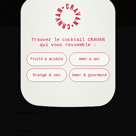
Trouvez le cocktail CRAVAN
qui vous ressemble :
ÉVÉNEMENT
Fruité & acidulé
Amer & sec
7 mai 2025
de 19h30 à 20h30
Orangé & sec
Amer & gourmand
Invité(e)
Pascal Monfort
Gratuit
Cravan