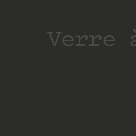
Verre 