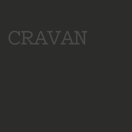
 CRAVAN