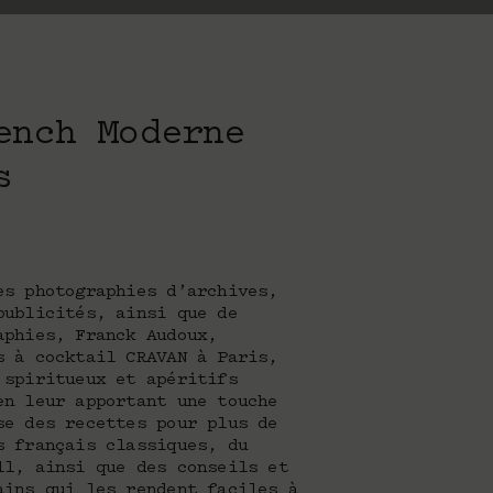
ench Moderne
s
es photographies d’archives,
publicités, ainsi que de
aphies, Franck Audoux,
s à cocktail CRAVAN à Paris,
 spiritueux et apéritifs
en leur apportant une touche
se des recettes pour plus de
s français classiques, du
ll, ainsi que des conseils et
ains qui les rendent faciles à