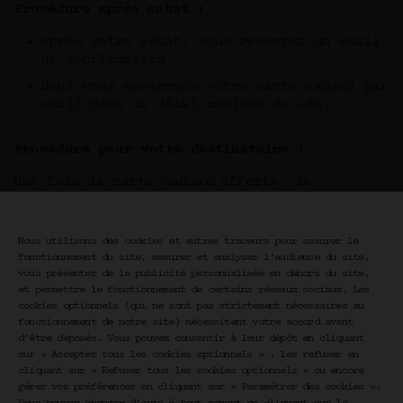
Procédure après achat :
Après votre achat, vous recevrez un email
de confirmation
Nous vous enverrons votre carte cadeau par
email dans un délai maximum de 48h.
Procédure pour votre destinataire :
Une fois la carte cadeau offerte, le
destinataire peut réserver sa masterclass sur
le site
cravanparis.com
ou en appelant le
+33 1 87 58 08 60
, en utilisant le code
Nous utilisons des cookies et autres traceurs pour assurer le
inscrit sur la carte cadeau.
fonctionnement du site, mesurer et analyser l’audience du site,
vous présenter de la publicité personnalisée en dehors du site,
et permettre le fonctionnement de certains réseaux sociaux. Les
cookies optionnels (qui ne sont pas strictement nécessaires au
fonctionnement de notre site) nécessitent votre accord avant
d’être déposés. Vous pouvez consentir à leur dépôt en cliquant
Carte cadeau masterclass
sur « Accepter tous les cookies optionnels » , les refuser en
cliquant sur « Refuser tous les cookies optionnels » ou encore
gérer vos préférences en cliquant sur « Paramétrer des cookies ».