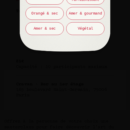
Tous les samedis
Orangé & sec
Amer & gourmand
14h – 15h30 (en anglais)
Amer & sec
Végétal
16h – 17h30 (en français)
85€
Capacité : 10 participants maximum
Cravan - Bar au 1er étage
165 boulevard Saint-Germain, 75006
Paris
Offrez à la personne de votre choix une
masterclass pour faire découvrir l’art du