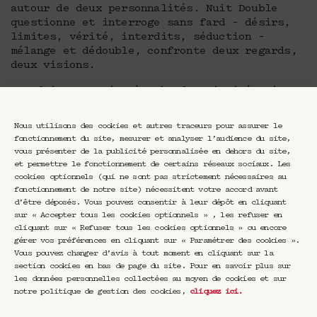
autour de deux personnalités. Nuit Double
questionne et interroge sans fard – désirs,
limites, vérité, interdits, séduction –
mélange et dédouble, confronte deux regards,
deux visions.
Une fois par mois, à 22h, deux invités s’y
retrouvent. D’un thème choisi, ils écrivent
un récit qui se construit à deux. Ils
Nous utilisons des cookies et autres traceurs pour assurer le
additionnent et superposent leurs horizons,
fonctionnement du site, mesurer et analyser l’audience du site,
leurs différences, leurs intuitions.
vous présenter de la publicité personnalisée en dehors du site,
et permettre le fonctionnement de certains réseaux sociaux. Les
cookies optionnels (qui ne sont pas strictement nécessaires au
Duel ou duo, conversation, confrontation,
fonctionnement de notre site) nécessitent votre accord avant
Nuit Double est une ode au dialogue, une
d’être déposés. Vous pouvez consentir à leur dépôt en cliquant
échappée. Esther Teillard y remet la parole
sur « Accepter tous les cookies optionnels » , les refuser en
au centre, libre, brute, vivante. Elle
cliquant sur « Refuser tous les cookies optionnels » ou encore
gérer vos préférences en cliquant sur « Paramétrer des cookies ».
décloisonne les arts, entremêle les pensées,
Vous pouvez changer d’avis à tout moment en cliquant sur la
dans une nuit réinventée.
section cookies en bas de page du site. Pour en savoir plus sur
les données personnelles collectées au moyen de cookies et sur
notre politique de gestion des cookies,
cliquez ici
.