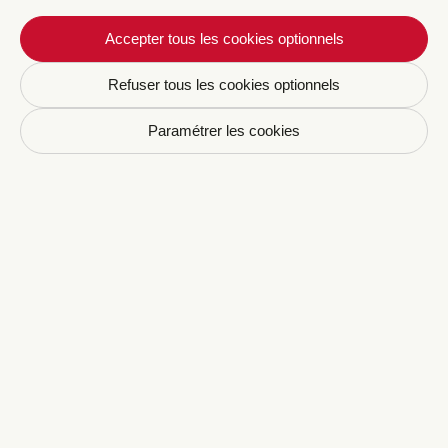
Accepter tous les cookies optionnels
Refuser tous les cookies optionnels
Newsletter CRAVAN
Paramétrer les cookies
Votre email
S'inscrire
En vous inscrivant vous acceptez de recevoir nos
communications par email. Vous pourrez vous
désinscrire à tout moment.