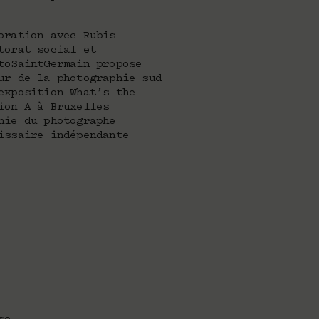
oration avec Rubis
torat social et
toSaintGermain propose
ur de la photographie sud
exposition What’s the
ion A à Bruxelles
nie du photographe
issaire indépendante