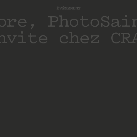
ÉVÉNEMENT
bre, PhotoSai
nvite chez CR