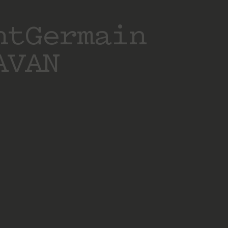
ntGermain
AVAN