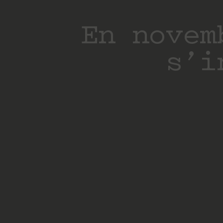
En novem
s’i