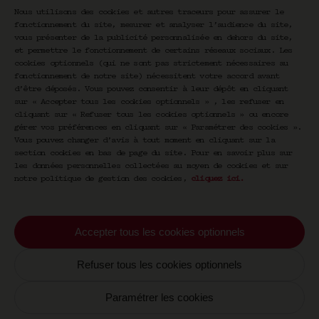
Y a-t-il une histoire derrière l’objet ? Quel
Nous utilisons des cookies et autres traceurs pour assurer le
est le récit personnel, l’émotion, le
fonctionnement du site, mesurer et analyser l’audience du site,
sentiment derrière les mots, les lignes, les
vous présenter de la publicité personnalisée en dehors du site,
formes ? Que dit le livre de son auteur ? Que
et permettre le fonctionnement de certains réseaux sociaux. Les
dit l’objet de la personne qui l’a créé ? Et
cookies optionnels (qui ne sont pas strictement nécessaires au
fonctionnement de notre site) nécessitent votre accord avant
que disent, en retour, le créateur de son
d’être déposés. Vous pouvez consentir à leur dépôt en cliquant
objet et l’auteur de son livre ? Que disent-
sur « Accepter tous les cookies optionnels » , les refuser en
ils encore de celles ou ceux qui les
cliquant sur « Refuser tous les cookies optionnels » ou encore
collectionnent, les apprécient ?
gérer vos préférences en cliquant sur « Paramétrer des cookies ».
Vous pouvez changer d’avis à tout moment en cliquant sur la
Pour le savoir, Luca Marchetti propose à
section cookies en bas de page du site. Pour en savoir plus sur
travers Special Editions une série de
les données personnelles collectées au moyen de cookies et sur
rencontres pour celles et ceux qui aiment le
notre politique de gestion des cookies,
cliquez ici
.
temps lent et les correspondances intimes.
L’objet y est au service du sens dans une
conversation d’un autre genre, à la fois
Accepter tous les cookies optionnels
évasion, expérience, divertissement et
communion.
Refuser tous les cookies optionnels
Paramétrer les cookies