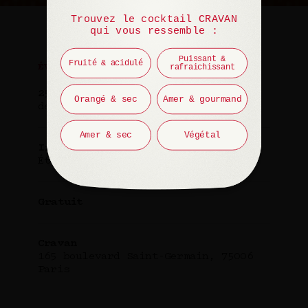
Trouvez le cocktail CRAVAN
qui vous ressemble :
Puissant &
Fruité & acidulé
rafraichissant
ÉVÉNEMENT
25 septembre 2024
Orangé & sec
Amer & gourmand
de 19h à 20h
Amer & sec
Végétal
Invité(e)
Études Studio
Gratuit
Cravan
165 boulevard Saint-Germain, 75006
Paris