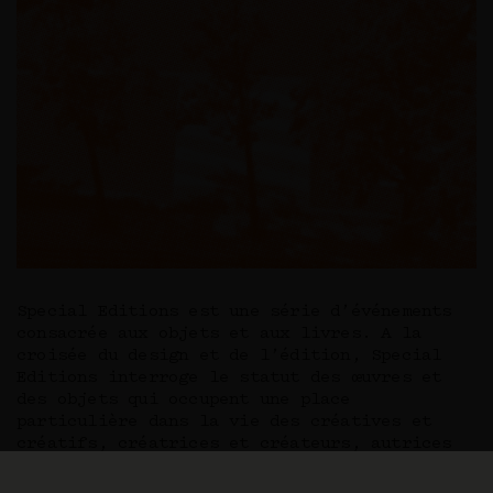
Special Editions est une série d’événements
consacrée aux objets et aux livres. A la
croisée du design et de l’édition, Special
Editions interroge le statut des œuvres et
des objets qui occupent une place
particulière dans la vie des créatives et
créatifs, créatrices et créateurs, autrices
et auteurs.