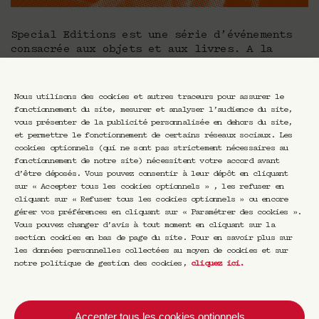
Special Editions est une série d’événements
consacrée aux objets et aux livres. A la
croisée du design et de l’édition, Special
Editions interroge le statut des œuvres et
des objets qui occupent une place
Nous utilisons des cookies et autres traceurs pour assurer le
particulière dans la vie des créatives et
fonctionnement du site, mesurer et analyser l’audience du site,
créatifs, créatrices et créateurs, autrices
vous présenter de la publicité personnalisée en dehors du site,
et auteurs.
et permettre le fonctionnement de certains réseaux sociaux. Les
cookies optionnels (qui ne sont pas strictement nécessaires au
Y a-t-il une histoire derrière l’objet ? Quel
fonctionnement de notre site) nécessitent votre accord avant
est le récit personnel, l’émotion, le
d’être déposés. Vous pouvez consentir à leur dépôt en cliquant
sur « Accepter tous les cookies optionnels » , les refuser en
sentiment derrière les mots, les lignes, les
cliquant sur « Refuser tous les cookies optionnels » ou encore
formes ? Que dit le livre de son auteur ? Que
gérer vos préférences en cliquant sur « Paramétrer des cookies ».
dit l’objet de la personne qui l’a créé ? Et
Vous pouvez changer d’avis à tout moment en cliquant sur la
que disent, en retour, le créateur de son
section cookies en bas de page du site. Pour en savoir plus sur
objet et l’auteur de son livre ? Que disent-
les données personnelles collectées au moyen de cookies et sur
ils encore de celles ou ceux qui les
notre politique de gestion des cookies,
cliquez ici
.
collectionnent, les apprécient ?Pour le
savoir, Luca Marchetti propose à travers
Special Editions une série de rencontres pour
Accepter tous les cookies optionnels
celles et ceux qui aiment le temps lent et